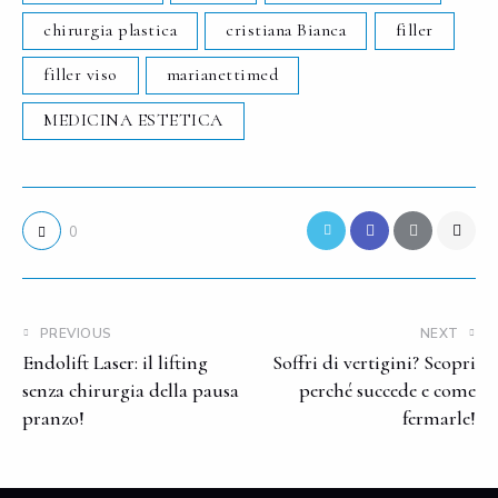
chirurgia plastica
cristiana Bianca
filler
filler viso
marianettimed
MEDICINA ESTETICA
0
PREVIOUS
NEXT
Endolift Laser: il lifting
Soffri di vertigini? Scopri
senza chirurgia della pausa
perché succede e come
pranzo!
fermarle!