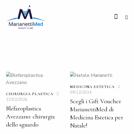
Tag: AVEZZANO
HOME
TUTTI GLI ARTICOLI
TAG: AVEZZANO
MEDICINA ESTETICA
09/12/2024
CHIRURGIA PLASTICA
13/02/2026
Scegli i Gift Voucher
Blefaroplastica
MarianettiMed di
Avezzano: chirurgia
Medicina Estetica per
dello sguardo
Natale!