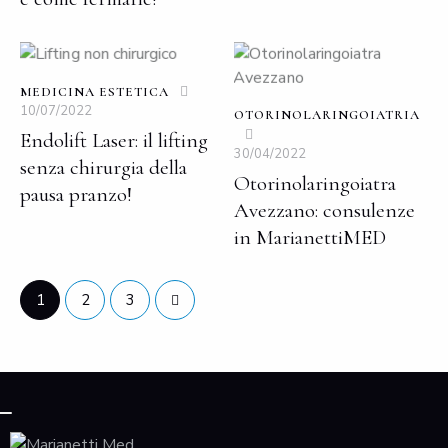
MEDICINA ESTETICA
10/07/2022
OTORINOLARINGOIATRIA
Endolift Laser: il lifting
30/04/2022
senza chirurgia della
Otorinolaringoiatra
pausa pranzo!
Avezzano: consulenze
in MarianettiMED
1
>
2
3