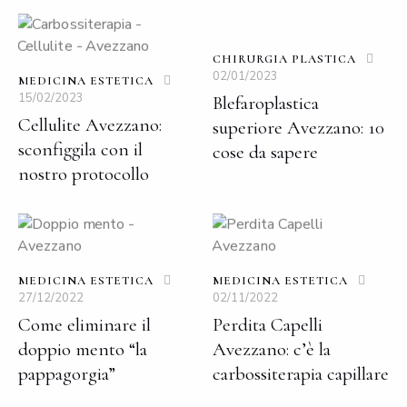
CHIRURGIA PLASTICA
02/01/2023
MEDICINA ESTETICA
15/02/2023
Blefaroplastica
Cellulite Avezzano:
superiore Avezzano: 10
sconfiggila con il
cose da sapere
nostro protocollo
MEDICINA ESTETICA
MEDICINA ESTETICA
27/12/2022
02/11/2022
Come eliminare il
Perdita Capelli
doppio mento “la
Avezzano: c’è la
pappagorgia”
carbossiterapia capillare