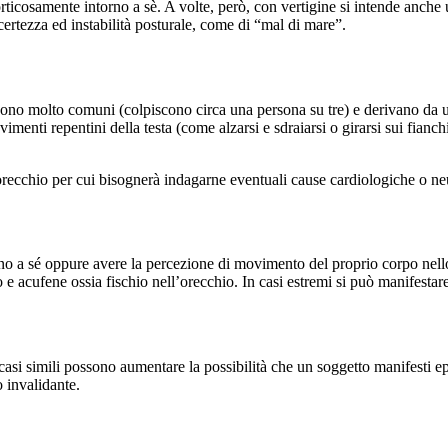
rticosamente intorno a sè. A volte, però, con vertigine si intende anche
ertezza ed instabilità posturale, come di “mal di mare”.
no molto comuni (colpiscono circa una persona su tre) e derivano da un d
menti repentini della testa (come alzarsi e sdraiarsi o girarsi sui fianc
l’orecchio per cui bisognerà indagarne eventuali cause cardiologiche o n
rno a sé oppure avere la percezione di movimento del proprio corpo nello
o e acufene ossia fischio nell’orecchio. In casi estremi si può manifestar
casi simili possono aumentare la possibilità che un soggetto manifesti ep
o invalidante.