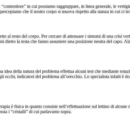
ontenitore” in cui possiamo raggruppare, in linea generale, le vertigini
i percepiamo che il nostro corpo si muova rispetto alla stanza in cui ci t
tto al resto del corpo. Per cercare di attenuare i sintomi di una crisi ver
i dietro la testa che fanno assumere una posizione neutra del capo. Alzars
na idea della natura del problema effettua alcuni test che mediante rota
i occhi, indicatori del problema all’orecchio. Lo specialista infatti è do
apia è fisica in quanto consiste nell’effettuazione sul lettino di alcune
ossia i “cristalli” di cui parlavamo sopra.