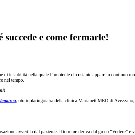
hé succede e come fermarle!
ne di instabilità nella quale l’ambiente circostante appare in continuo 
re nel tempo.
ini!
ademarco
, otorinolaringoiatra della clinica MarianettiMED di Avezzano, 
nsazione avvertita dal paziente. Il termine deriva dal greco “Vertere” e 