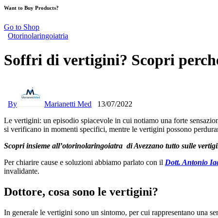
Want to Buy Products?
Go to Shop
Otorinolaringoiatria
Soffri di vertigini? Scopri perc
By
Marianetti Med
13/07/2022
Le vertigini: un episodio spiacevole in cui notiamo una forte sensazio
si verificano in momenti specifici, mentre le vertigini possono perdura
Scopri insieme all’otorinolaringoiatra di Avezzano tutto sulle vertig
Per chiarire cause e soluzioni abbiamo parlato con il
Dott. Antonio I
invalidante.
Dottore, cosa sono le vertigini?
In generale le vertigini sono un sintomo, per cui rappresentano una se