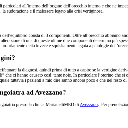
di particolari all’interno dell’organo dell’orecchio interno e che ne impe
 la sudorazione e il malessere legato alla crisi vertiginosa.
a dell’equilibrio consta di 3 componenti. Oltre all’orecchio abbiamo anc
 alterazione di una di queste ultime due componenti determina più spess
ropriamente detta invece è squisitamente legata a patologie dell’orecc
igini?
effettuare la diagnosi, quindi prima di tutto a capire se la vertigine der
alli” che ci hanno causato così tante noie. In particolare l’otorino che s
quale tuttavia i pazienti a mio dire sanno ancora poco e che nel resto d
ringoiatra ad Avezzano?
ingoiatria presso la clinica MarianettiMED di
Avezzano
. Per prenotazio