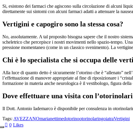
Si, esistono dei farmaci che agiscono sulla circolazione di alcuni liqui
direttamente sui sintomi con alcuni farmaci adatti a attenuare la nausea,
Vertigini e capogiro sono la stessa cosa?
No, assolutamente. A tal proposito bisogna sapere che il nostro sistem
scheletrico che percepisce i nostri movimenti nello spazio-tempo. Una
pressione momentaneo (come in un classico svenimento). La vertigine p
Chi è lo specialista che si occupa delle vert
Alla luce di quanto detto è sicuramente l’otorino che è “allenato” nell’
l’effettuazione di manovre appropriate al fine di riposizionare i “crist
formazione in materia anche neurologica è il vestibologo, figura della 
Dove effettuare una visita con l’otorinola
Il Dott. Antonio Iademarco è disponibile per consulenza in otorinolar
Tags:
AVEZZANO
marianettimed
otorino
otorinolaringoiatra
Vertigini
0
Likes