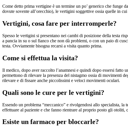
Come detto prima vertigine è un termine un po’ generico che funge da “c
dovute sovente all’orecchio), le vertigini soggettive ossia quelle in cu
Vertigini, cosa fare per interromperle?
Spesso le vertigini si presentano nei cambi di posizione della testa rispe
a pancia in su o sul fianco che non dà problemi, o con un paio di cuscin
testa. Ovviamente bisogna recarsi a visita quanto prima.
Come si effettua la visita?
Il medico, dopo aver raccolto l’anamnesi e quindi dopo essersi fatto u
permettono di rilevare la presenza del nistagmo ossia di movimenti degl
rilevare e di fissare anche piccolissimi e veloci movimenti oculari.
Quali sono le cure per le vertigini?
Essendo un problema “meccanico” e rivolgendosi allo specialista, la ter
effettuare al paziente e che fanno rientrare al proprio posto gli otoliti, 
Esiste un farmaco per bloccarle?