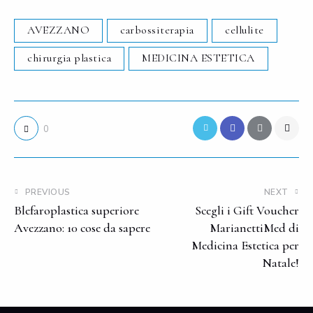
AVEZZANO
carbossiterapia
cellulite
chirurgia plastica
MEDICINA ESTETICA
0
PREVIOUS
NEXT
Blefaroplastica superiore
Scegli i Gift Voucher
Avezzano: 10 cose da sapere
MarianettiMed di
Medicina Estetica per
Natale!