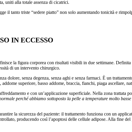
, uniti alla totale assenza di cicatrici.
regge il tanto triste “sedere piatto” non solo aumentando tonicità e rimp
SSO IN ECCESSO
efinisce la figura corporea con risultati visibili in due settimane. Defin
essità di un intervento chirurgico.
enza dolore, senza degenza, senza aghi e senza farmaci. È un trattamento 
i, addome superiore, basso addome, braccia, fianchi, piaga ascellare, nat
raffreddamento e con un’applicazione superficiale. Nella zona trattata po
 normale perché abbiamo sottoposto la pelle a temperature molto basse e 
antire la sicurezza del paziente: il trattamento funziona con un applica
ollato, producendo così l’apoptosi delle cellule adipose. Alla fine del p