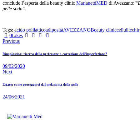
conclude l’esperta della beauty clinic
MarianettiMED
di Avezzano: “
E
pelle soda
”.
Tags:
acido polilattico
adiposità
AVEZZANO
Beauty clinic
cellulite
chir
0
Likes
Previous
Rinoplastica: ricerca della perfezione o correzione dell’imperfezione?
09/02/2020
Next
Estate: come proteggersi dal melanoma della pelle
24/06/2021