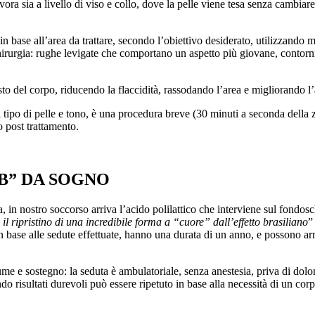
ora sia a livello di viso e collo, dove la pelle viene tesa senza cambiare
n base all’area da trattare, secondo l’obiettivo desiderato, utilizzando mi
chirurgia: rughe levigate che comportano un aspetto più giovane, contorni
esto del corpo, riducendo la flaccidità, rassodando l’area e migliorando l’
i tipo di pelle e tono, è una procedura breve (30 minuti a seconda della 
o post trattamento.
B” DA SOGNO
a, in nostro soccorso arriva l’acido polilattico che interviene sul fondos
l ripristino di una incredibile forma a “cuore” dall’effetto brasiliano
”
 in base alle sedute effettuate, hanno una durata di un anno, e possono 
ume e sostegno: la seduta è ambulatoriale, senza anestesia, priva di dolo
o risultati durevoli può essere ripetuto in base alla necessità di un corpo