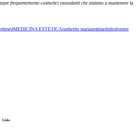
lizzare frequentemente cosmetici rassodanti che aiutano a mantenere la
ettimed
MEDICINA ESTETICA
rughe
tito marianettimed
ultraformer
Links