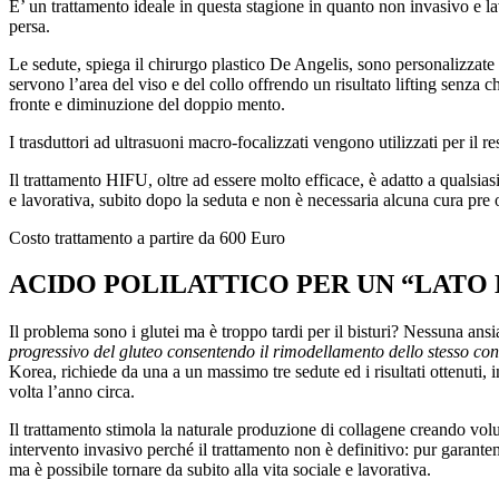
E’ un trattamento ideale in questa stagione in quanto non invasivo e lav
persa.
Le sedute, spiega il chirurgo plastico De Angelis, sono personalizzate i
servono l’area del viso e del collo offrendo un risultato lifting senza 
fronte e diminuzione del doppio mento.
I trasduttori ad ultrasuoni macro-focalizzati vengono utilizzati per il r
Il trattamento HIFU, oltre ad essere molto efficace, è adatto a qualsias
e lavorativa, subito dopo la seduta e non è necessaria alcuna cura pre 
Costo trattamento a partire da 600 Euro
ACIDO POLILATTICO PER UN “LATO 
Il problema sono i glutei ma è troppo tardi per il bisturi? Nessuna ansi
progressivo del gluteo consentendo il rimodellamento dello stesso con i
Korea, richiede da una a un massimo tre sedute ed i risultati ottenuti,
volta l’anno circa.
Il trattamento stimola la naturale produzione di collagene creando vol
intervento invasivo perché il trattamento non è definitivo: pur garantend
ma è possibile tornare da subito alla vita sociale e lavorativa.