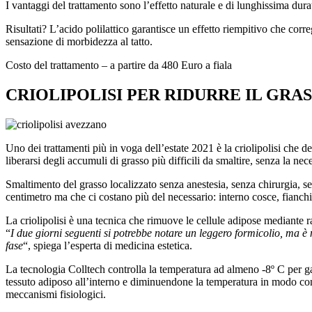
I vantaggi del trattamento sono l’effetto naturale e di lunghissima durata
Risultati? L’acido polilattico garantisce un effetto riempitivo che cor
sensazione di morbidezza al tatto.
Costo del trattamento – a partire da 480 Euro a fiala
CRIOLIPOLISI PER RIDURRE IL GRA
Uno dei trattamenti più in voga dell’estate 2021 è la criolipolisi che d
liberarsi degli accumuli di grasso più difficili da smaltire, senza la nec
Smaltimento del grasso localizzato senza anestesia, senza chirurgia, s
centimetro ma che ci costano più del necessario: interno cosce, fianch
La criolipolisi è una tecnica che rimuove le cellule adipose mediante 
“
I due giorni seguenti si potrebbe notare un leggero formicolio, ma è
fase
“, spiega l’esperta di medicina estetica.
La tecnologia Colltech controlla la temperatura ad almeno -8º C per gar
tessuto adiposo all’interno e diminuendone la temperatura in modo contr
meccanismi fisiologici.