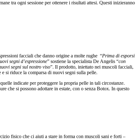
ane tra ogni sessione per ottenere i risultati attesi. Questi inizieranno
spressioni facciali che danno origine a molte rughe “
Prima di esporsi
nuovi segni d’espressione
” sostiene la specialista De Angelis “
con
nuovi segni sul nostro viso
”. Il prodotto, iniettato nei muscoli facciali,
he e si riduce la comparsa di nuovi segni sulla pelle.
lle indicate per proteggere la propria pelle in tali circostanze.
isure che si possono adottare in estate, con o senza Botox. In questo
izio fisico che ci aiuti a stare in forma con muscoli sani e forti –