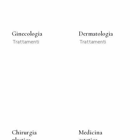
Ginecologia
Dermatologia
Trattamenti
Trattamenti
Chirurgia
Medicina
plastica
estetica