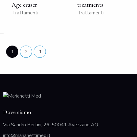
Age eraser
treatments
Trattamenti
Trattamenti
>
1
2
Dove siamo
Via Sandro Pertini, 26, 50041 Avezzano AQ
info@marianettimed.it