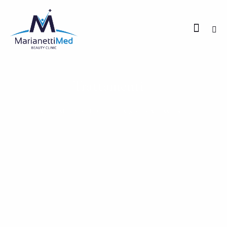
Trattamenti
HOME
ALL PORTFOLIO ITEMS
TRATTAMENTI