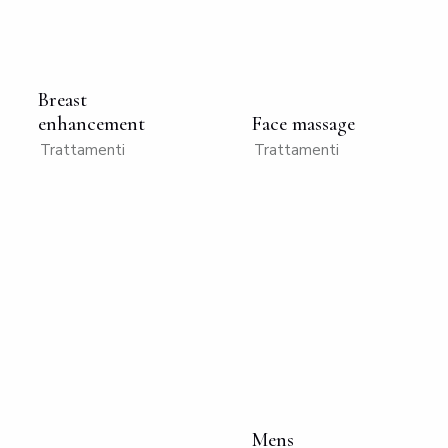
Breast
enhancement
Face massage
Trattamenti
Trattamenti
Mens