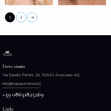
>
1
2
Dove siamo
Via Sandro Pertini, 26, 50041 Avezzano AQ
info@marianettimed.it
+39 08631825269
Links