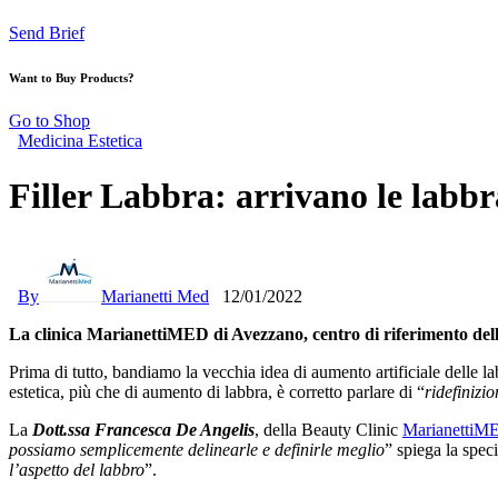
Send Brief
Want to Buy Products?
Go to Shop
Medicina Estetica
Filler Labbra: arrivano le labb
By
Marianetti Med
12/01/2022
La clinica MarianettiMED di Avezzano, centro di riferimento della
Prima di tutto, bandiamo la vecchia idea di aumento artificiale delle lab
estetica, più che di aumento di labbra, è corretto parlare di “
ridefinizio
La
Dott.ssa Francesca De Angelis
, della Beauty Clinic
MarianettiM
possiamo semplicemente delinearle e definirle meglio
” spiega la speci
l’aspetto del labbro
”.