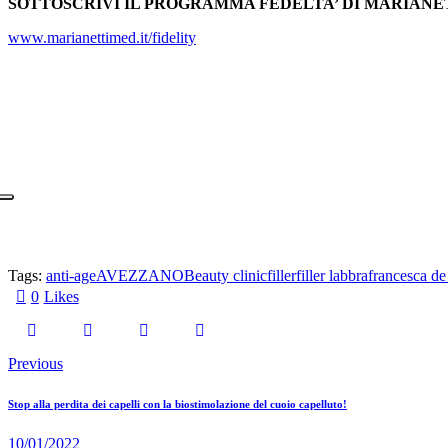
SOTTOSCRIVI IL PROGRAMMA FEDELTA’ DI MARIANE
www.marianettimed.it/fidelity
Tags:
anti-age
AVEZZANO
Beauty clinic
filler
filler labbra
francesca de
0
Likes
Previous
Stop alla perdita dei capelli con la biostimolazione del cuoio capelluto!
10/01/2022