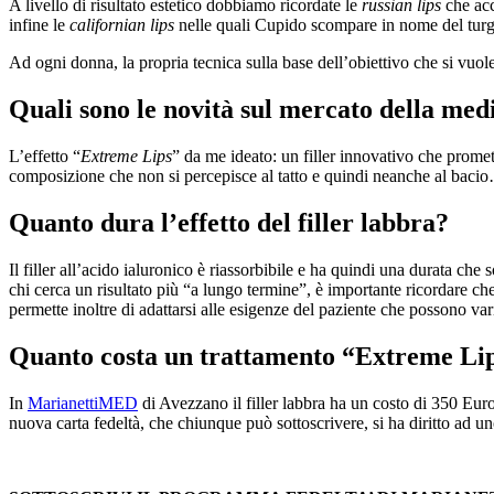
A livello di risultato estetico dobbiamo ricordate le
russian lips
che acc
infine le
californian lips
nelle quali Cupido scompare in nome del turg
Ad ogni donna, la propria tecnica sulla base dell’obiettivo che si vuol
Quali sono le novità sul mercato della med
L’effetto “
Extreme Lips
” da me ideato: un filler innovativo che prome
composizione che non si percepisce al tatto e quindi neanche al baci
Quanto dura l’effetto del filler labbra?
Il filler all’acido ialuronico è riassorbibile e ha quindi una durata che
chi cerca un risultato più “a lungo termine”, è importante ricordare che
permette inoltre di adattarsi alle esigenze del paziente che possono va
Quanto costa un trattamento “Extreme Li
In
MarianettiMED
di Avezzano il filler labbra ha un costo di 350 Euro:
nuova carta fedeltà, che chiunque può sottoscrivere, si ha diritto ad un