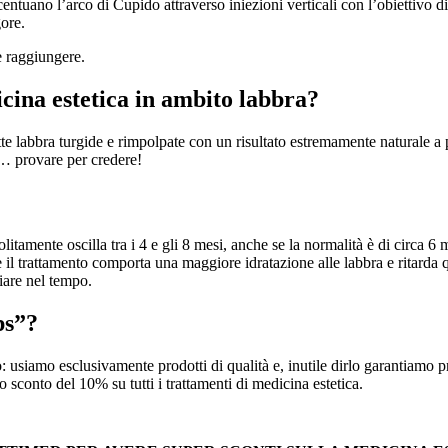
entuano l’arco di Cupido attraverso iniezioni verticali con l’obiettivo di
ore.
e raggiungere.
icina estetica in ambito labbra?
tte labbra turgide e rimpolpate con un risultato estremamente naturale a
o… provare per credere!
 solitamente oscilla tra i 4 e gli 8 mesi, anche se la normalità è di circ
 il trattamento comporta una maggiore idratazione alle labbra e ritarda q
riare nel tempo.
ps”?
 usiamo esclusivamente prodotti di qualità e, inutile dirlo garantiamo prof
o sconto del 10% su tutti i trattamenti di medicina estetica.