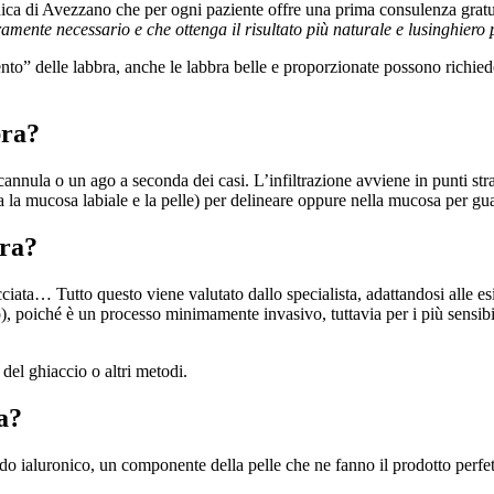
inica di Avezzano che per ogni paziente offre una prima consulenza gratu
mente necessario e che ottenga il risultato più naturale e lusinghiero 
o” delle labbra, anche le labbra belle e proporzionate possono richiede
bra?
cannula o un ago a seconda dei casi. L’infiltrazione avviene in punti stra
 tra la mucosa labiale e la pelle) per delineare oppure nella mucosa per 
bra?
racciata… Tutto questo viene valutato dallo specialista, adattandosi alle 
so), poiché è un processo minimamente invasivo, tuttavia per i più sensib
e del ghiaccio o altri metodi.
a?
 acido ialuronico, un componente della pelle che ne fanno il prodotto perfe