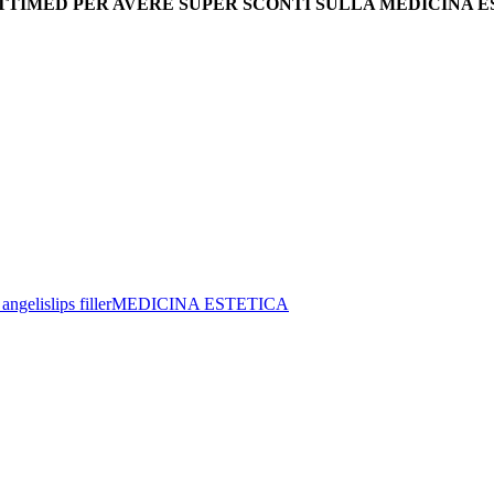
TTIMED PER AVERE SUPER SCONTI SULLA MEDICINA E
 angelis
lips filler
MEDICINA ESTETICA