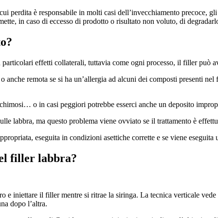
a cui perdita è responsabile in molti casi dell’invecchiamento precoce, g
ette, in caso di eccesso di prodotto o risultato non voluto, di degradar
to?
rticolari effetti collaterali, tuttavia come ogni processo, il filler può ave
o anche remota se si ha un’allergia ad alcuni dei composti presenti nel f
cchimosi… o in casi peggiori potrebbe esserci anche un deposito impropr
lle labbra, ma questo problema viene ovviato se il trattamento è effettu
appropriata, eseguita in condizioni asettiche corrette e se viene eseguita
l filler labbra?
o e iniettare il filler mentre si ritrae la siringa. La tecnica verticale ve
una dopo l’altra.