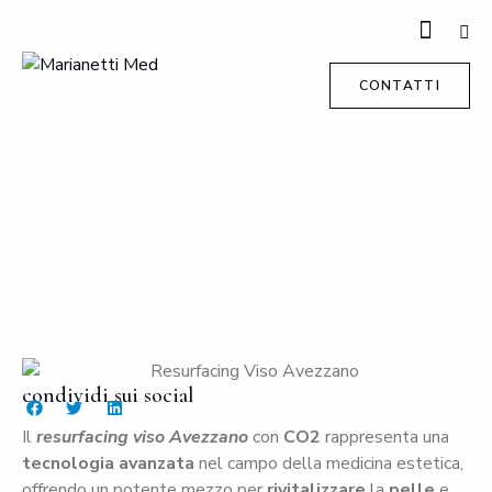
CONTATTI
Resurfacing Viso
HOME
TRATTAMENTI
...
RESURFACING VISO
condividi sui social
Il
resurfacing viso Avezzano
con
CO2
rappresenta una
tecnologia avanzata
nel campo della medicina estetica,
offrendo un potente mezzo per
rivitalizzare
la
pelle
e