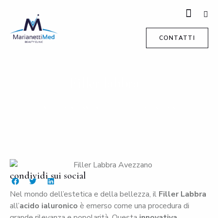
CONTATTI
Filler labbra
HOME
TRATTAMENTI
...
FILLER LABBRA
condividi sui social
Nel mondo dell’estetica e della bellezza, il
Filler Labbra
all’
acido ialuronico
è emerso come una procedura di
grande rilevanza e popolarità. Questa
innovativa