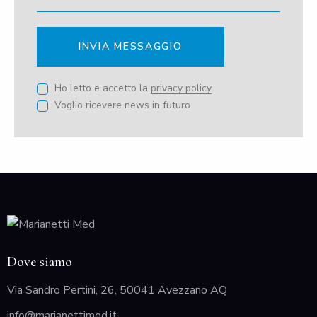
INVIA MESSAGGIO
Ho letto e accetto la
privacy policy
Voglio ricevere news in futuro
Dove siamo
Via Sandro Pertini, 26, 50041 Avezzano AQ
info@marianettimed.it