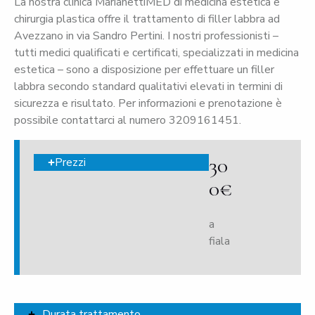
La nostra clinica MarianettiMED di medicina estetica e
chirurgia plastica offre il trattamento di filler labbra ad
Avezzano in via Sandro Pertini. I nostri professionisti –
tutti medici qualificati e certificati, specializzati in medicina
estetica – sono a disposizione per effettuare un filler
labbra secondo standard qualitativi elevati in termini di
sicurezza e risultato. Per informazioni e prenotazione è
possibile contattarci al numero 3209161451.
30
Prezzi
0€
a
fiala
Durata trattamento