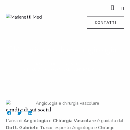
CONTATTI
Chirurgia vascolare – angiologia
HOME
TRATTAMENTI
...
CHIRURGIA VASCOLARE – ANGIOLOGIA
condividi sui social
L’area di
Angiologia
e
Chirurgia Vascolare
è guidata dal
Dott. Gabriele Turco
, esperto Angiologo e Chirurgo