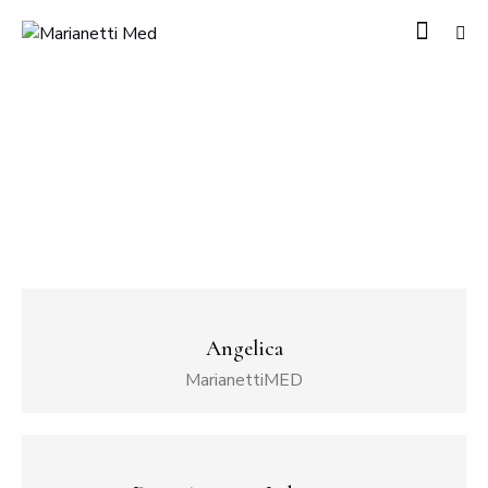
All Team
HOME
ALL TEAM
Angelica
MarianettiMED