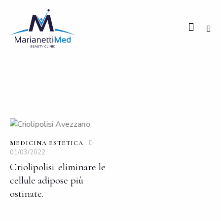
Tag: trattamenti corpo
HOME
TUTTI GLI ARTICOLI
TAG: TRATTAMENTI CORPO
MEDICINA ESTETICA
01/03/2022
Criolipolisi: eliminare le
cellule adipose più
ostinate.