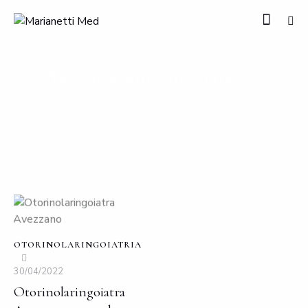
Tag: otoronilaringoiatria
HOME
TUTTI GLI ARTICOLI
TAG: OTORONILARINGOIATRIA
OTORINOLARINGOIATRIA
30/04/2022
Otorinolaringoiatra