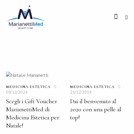
Tag: natale
HOME
TUTTI GLI ARTICOLI
TAG: NATALE
MEDICINA ESTETICA
MEDICINA ESTETICA
09/12/2024
21/12/2019
Scegli i Gift Voucher
Dai il benvenuto al
MarianettiMed di
2020 con una pelle al
Medicina Estetica per
top!
Natale!