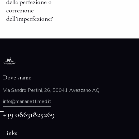
della perfezione o
correzione
dell’imperfezione?
Dove siamo
Via Sandro Pertini, 26, 50041 Avezzano AQ
info@marianettimed.it
+39 08631825269
Links