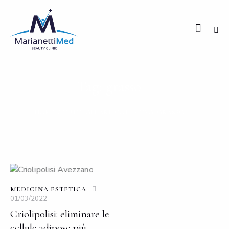
Tag: grasso
HOME
TUTTI GLI ARTICOLI
TAG: GRASSO
MEDICINA ESTETICA
01/03/2022
Criolipolisi: eliminare le
cellule adipose più