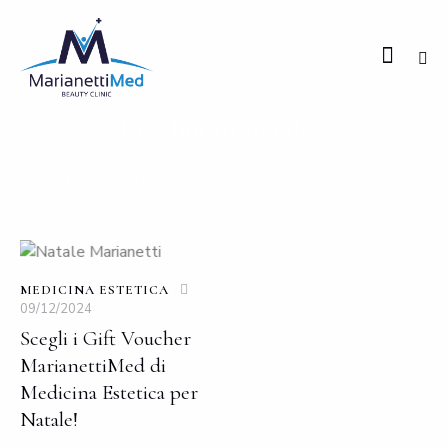
Tag: buoni regalo
HOME
TUTTI GLI ARTICOLI
TAG: BUONI REGALO
MEDICINA ESTETICA
09/12/2024
Scegli i Gift Voucher
MarianettiMed di
Medicina Estetica per
Natale!