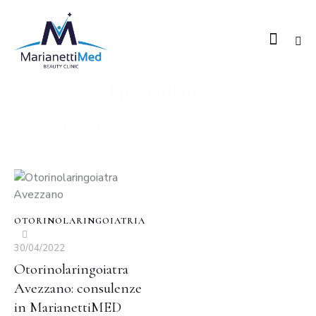
Tag: acufeni
HOME
TUTTI GLI ARTICOLI
TAG: ACUFENI
OTORINOLARINGOIATRIA
30/04/2022
Otorinolaringoiatra
Avezzano: consulenze
in MarianettiMED