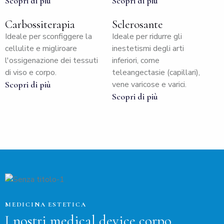
Scopri di più
Scopri di più
Carbossiterapia
Sclerosante
Ideale per sconfiggere la
Ideale per ridurre gli
cellulite e migliroare
inestetismi degli arti
l'ossigenazione dei tessuti
inferiori, come
di viso e corpo.
teleangectasie (capillari),
Scopri di più
vene varicose e varici.
Scopri di più
MEDICINA ESTETICA
I nostri medical device corpo